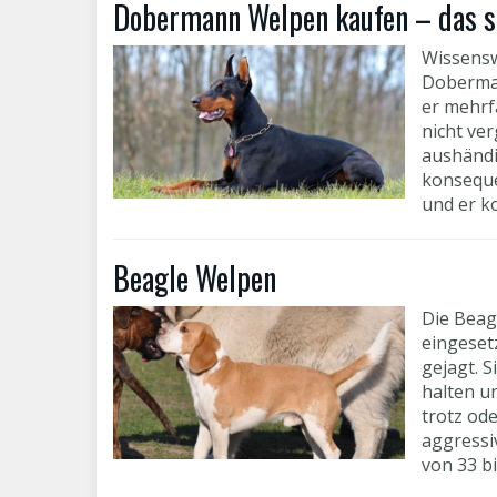
Dobermann Welpen kaufen – das so
Wissensw
Doberman
er mehrf
nicht ve
aushändi
konseque
und er k
Beagle Welpen
Die Beag
eingeset
gejagt. S
halten u
trotz od
aggressi
von 33 bi