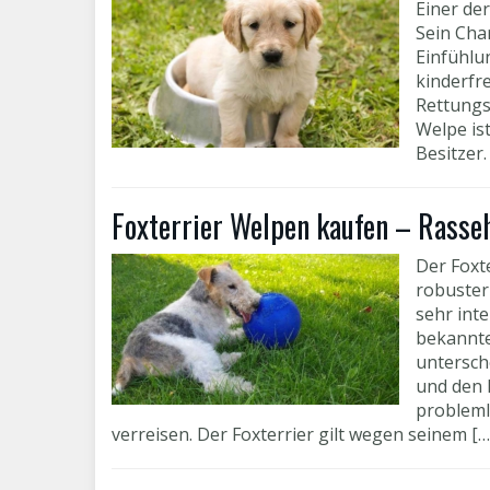
Einer der
Sein Char
Einfühlu
kinderfr
Rettungs
Welpe is
Besitzer.
Foxterrier Welpen kaufen – Rasse
Der Foxt
robuster
sehr inte
bekannte
untersche
und den 
probleml
verreisen. Der Foxterrier gilt wegen seinem […