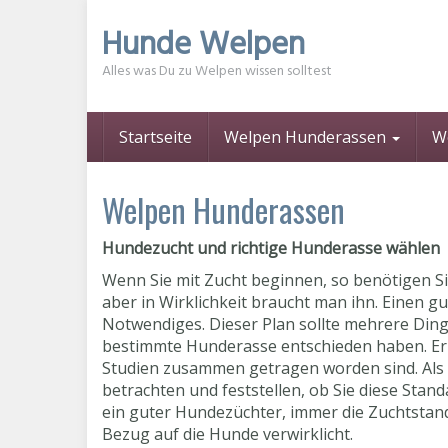
Skip
Hunde Welpen
to
main
Alles was Du zu Welpen wissen solltest
content
Startseite
Welpen Hunderassen
W
Welpen Hunderassen
Hundezucht und richtige Hunderasse wählen
Wenn Sie mit Zucht beginnen, so benötigen Sie
aber in Wirklichkeit braucht man ihn. Einen g
Notwendiges. Dieser Plan sollte mehrere Dinge
bestimmte Hunderasse entschieden haben. Er s
Studien zusammen getragen worden sind. Als 
betrachten und feststellen, ob Sie diese Stan
ein guter Hundezüchter, immer die Zuchtstand
Bezug auf die Hunde verwirklicht.