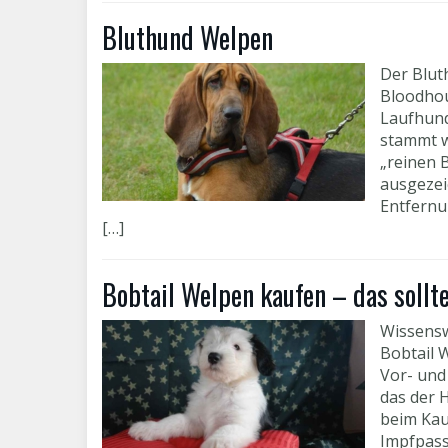
Bluthund Welpen
Der Blut
Bloodhou
Laufhund
stammt w
„reinen 
ausgezei
Entfernu
[…]
Bobtail Welpen kaufen – das sollt
Wissensw
Bobtail W
Vor- und 
das der 
beim Kau
Impfpass