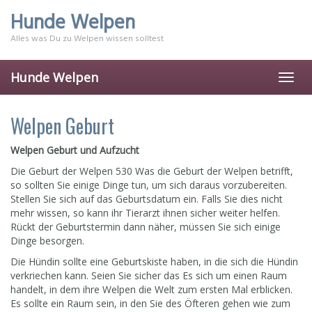
Skip
Hunde Welpen
to
main
Alles was Du zu Welpen wissen solltest
content
Hunde Welpen
Toggl
navig
Welpen Geburt
Welpen Geburt und Aufzucht
Die Geburt der Welpen 530 Was die Geburt der Welpen betrifft,
so sollten Sie einige Dinge tun, um sich daraus vorzubereiten.
Stellen Sie sich auf das Geburtsdatum ein. Falls Sie dies nicht
mehr wissen, so kann ihr Tierarzt ihnen sicher weiter helfen.
Rückt der Geburtstermin dann näher, müssen Sie sich einige
Dinge besorgen.
Die Hündin sollte eine Geburtskiste haben, in die sich die Hündin
verkriechen kann. Seien Sie sicher das Es sich um einen Raum
handelt, in dem ihre Welpen die Welt zum ersten Mal erblicken.
Es sollte ein Raum sein, in den Sie des Öfteren gehen wie zum