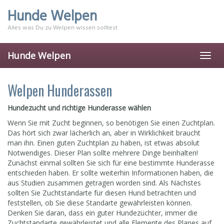
Skip
Hunde Welpen
to
main
Alles was Du zu Welpen wissen solltest
content
Hunde Welpen
Toggl
navig
Welpen Hunderassen
Hundezucht und richtige Hunderasse wählen
Wenn Sie mit Zucht beginnen, so benötigen Sie einen Zuchtplan.
Das hört sich zwar lächerlich an, aber in Wirklichkeit braucht
man ihn. Einen guten Zuchtplan zu haben, ist etwas absolut
Notwendiges. Dieser Plan sollte mehrere Dinge beinhalten!
Zunächst einmal sollten Sie sich für eine bestimmte Hunderasse
entschieden haben. Er sollte weiterhin Informationen haben, die
aus Studien zusammen getragen worden sind. Als Nächstes
sollten Sie Zuchtstandarte für diesen Hund betrachten und
feststellen, ob Sie diese Standarte gewährleisten können.
Denken Sie daran, dass ein guter Hundezüchter, immer die
Zuchtstandarte gewährleistet und alle Elemente des Planes auf